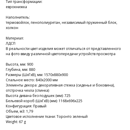
Тип трансформации:
еврокнижка
Наполнитель:
термовойлок, пенополиуретан, независимый пружинный блок,
холкон
Материал:
ЛДСП
В реальности цвет изделия может отличаться от представленного
на фото ввиду различной цветопередачи устройств просмотра
Высота, мм: 900
Глубина, мм: 880
Размеры (ШхГхВ), мм: 1570х880х900
Спальное место: 840х2000 мм
Элементы декора: декоративная стежка (сиденье и боковина),
отстрочка чехла (спинка)
Высота дивана без подушек (мм): 725
Бельевой короб (ШхГхВ) (мм): 1168х696х225
Конфигурация: Правый
Объем, м3: 1,79
Цветовое исполнение ткани: Торонто зеленый
Weight: 67 g