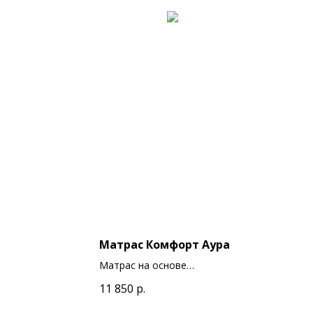
Матрас Комфорт Аура
Матрас на основе
независимого блока TFK. В
11 850
р.
качестве изолирующего слоя
выступает термоскрепленный