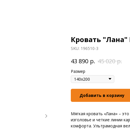
Кровать "Лана"
SKU:
196510-3
р.
р.
43 890
45 020
Размер
Добавить в корзину
Мягкая кровать «Лана» – это
изголовье и четкие линии ка
комфорта. Ультрамодная ве