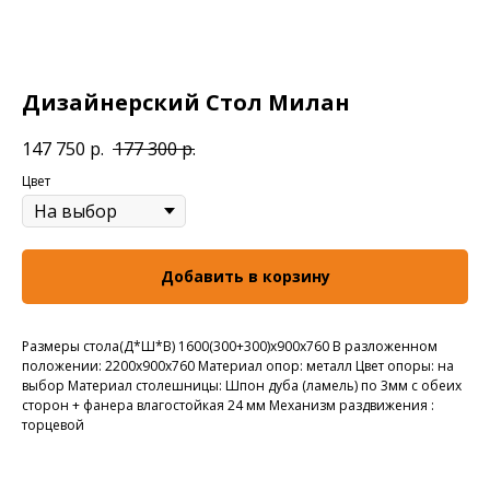
Дизайнерский Стол Милан
147 750
р.
177 300
р.
Цвет
Добавить в корзину
Размеры стола(Д*Ш*В) 1600(300+300)х900х760 В разложенном
положении: 2200х900х760 Материал опор: металл Цвет опоры: на
выбор Материал столешницы: Шпон дуба (ламель) по 3мм с обеих
сторон + фанера влагостойкая 24 мм Механизм раздвижения :
торцевой