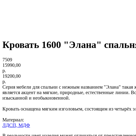
Кровать 1600 "Элана" спальн
7509
15990,00
р.
19200,00
р.
Серия мебели для спальни с нежным названием "Элана" такая 
является акцент на мягкие, природные, естественные линии. В
изысканной и необыкновенной.
Кровать оснащена мягким изголовьем, состоящим из четырёх э
Материал:
ЛДСП,
МДФ
В реальности цвет изделия может отличаться от представленно