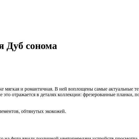
я Дуб сонома
же мягкая и романтичная. В ней воплощены самые актуальные т
се это отражается в деталях коллекции: фрезерованные планки, п
лементов, обтянутых экокожей.
го на фото ввиду различной цветопередачи устройств просмотра